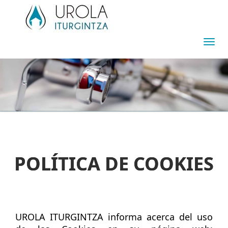
Togg
navi
POLÍTICA DE COOKIES
UROLA ITURGINTZA informa acerca del uso